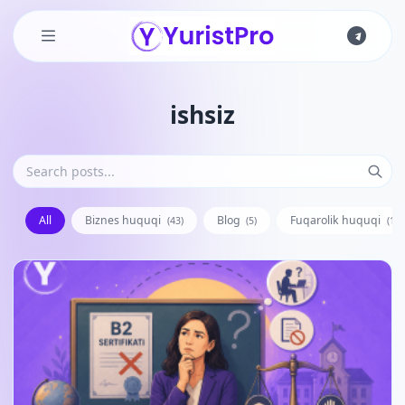
Skip to main content
ishsiz
All
Biznes huquqi
Blog
Fuqarolik huquqi
(43)
(5)
(128