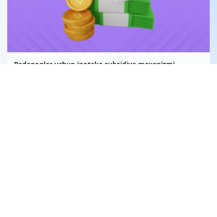
Pedagoglar uchun ipoteka subsidiya mexanizmi
Uglerod birligi fuqarolik huquqining obyekti sifatida