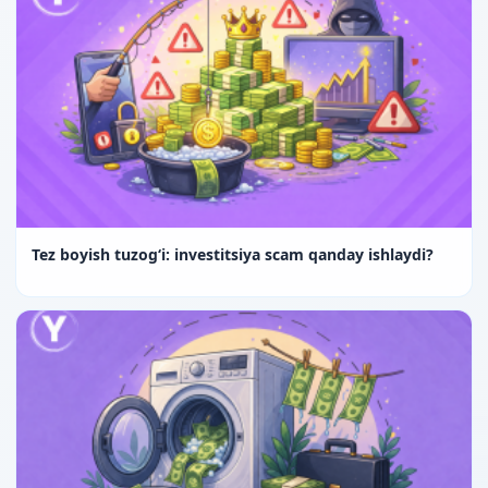
Tez boyish tuzog‘i: investitsiya scam qanday ishlaydi?