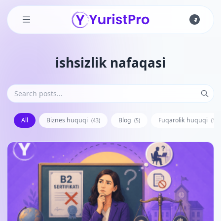
Skip to main content
ishsizlik nafaqasi
All
Biznes huquqi
Blog
Fuqarolik huquqi
(43)
(5)
(128