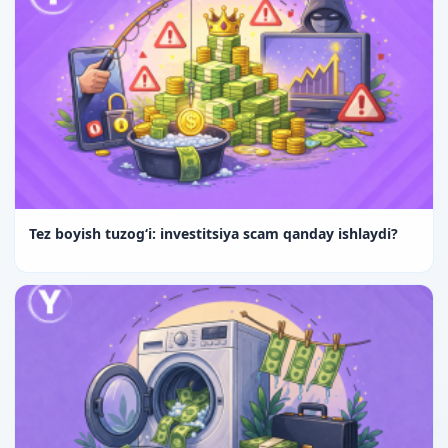
Tez boyish tuzog‘i: investitsiya scam qanday ishlaydi?