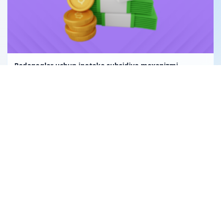
Pedagoglar uchun ipoteka subsidiya mexanizmi
Uglerod birligi fuqarolik huquqining obyekti sifatida