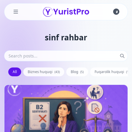
Skip to main content
sinf rahbar
All
Biznes huquqi
Blog
Fuqarolik huquqi
(43)
(5)
(128