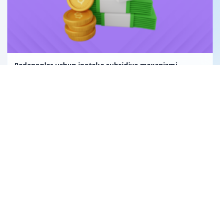
Pedagoglar uchun ipoteka subsidiya mexanizmi
Uglerod birligi fuqarolik huquqining obyekti sifatida