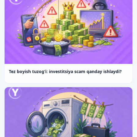
Tez boyish tuzog‘i: investitsiya scam qanday ishlaydi?