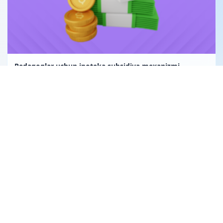
Pedagoglar uchun ipoteka subsidiya mexanizmi
Uglerod birligi fuqarolik huquqining obyekti sifatida