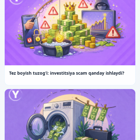
Tez boyish tuzog‘i: investitsiya scam qanday ishlaydi?