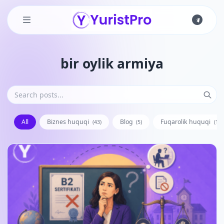
Skip to main content
bir oylik armiya
All
Biznes huquqi
Blog
Fuqarolik huquqi
(43)
(5)
(128