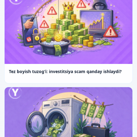
Tez boyish tuzog‘i: investitsiya scam qanday ishlaydi?