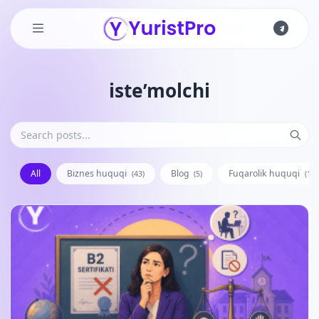
Skip to main content
iste’molchi
All
Biznes huquqi
Blog
Fuqarolik huquqi
(43)
(5)
(128