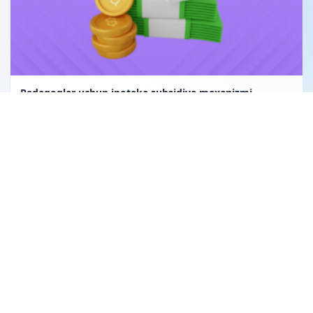
Pedagoglar uchun ipoteka subsidiya mexanizmi
Uglerod birligi fuqarolik huquqining obyekti sifatida