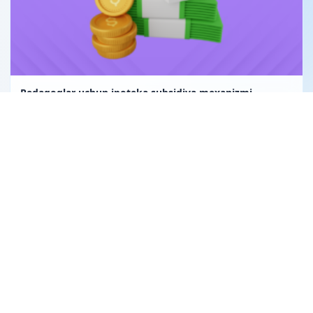
Pedagoglar uchun ipoteka subsidiya mexanizmi
Uglerod birligi fuqarolik huquqining obyekti sifatida