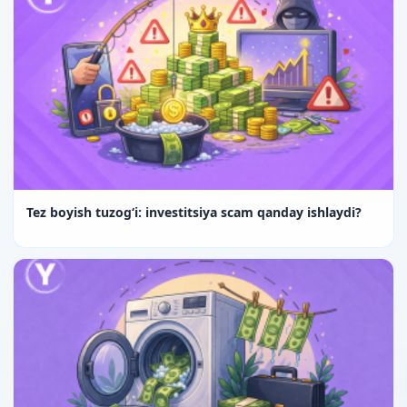
Tez boyish tuzog‘i: investitsiya scam qanday ishlaydi?