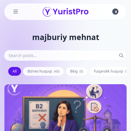
Skip to main content
majburiy mehnat
All
Biznes huquqi
Blog
Fuqarolik huquqi
(43)
(5)
(128