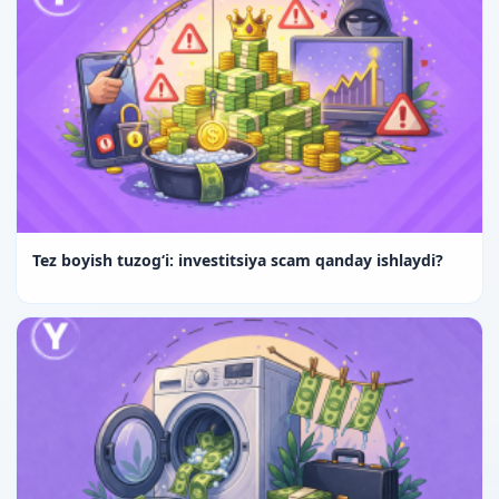
Tez boyish tuzog‘i: investitsiya scam qanday ishlaydi?