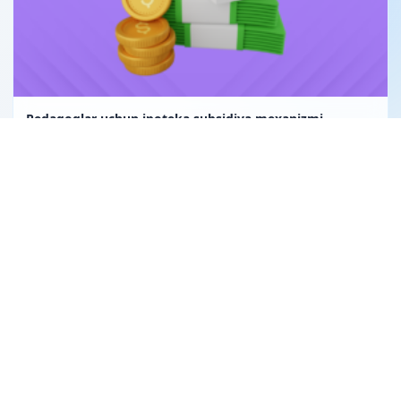
Pedagoglar uchun ipoteka subsidiya mexanizmi
Uglerod birligi fuqarolik huquqining obyekti sifatida