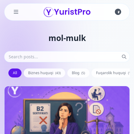
Skip to main content
mol-mulk
All
Biznes huquqi
Blog
Fuqarolik huquqi
(43)
(5)
(128