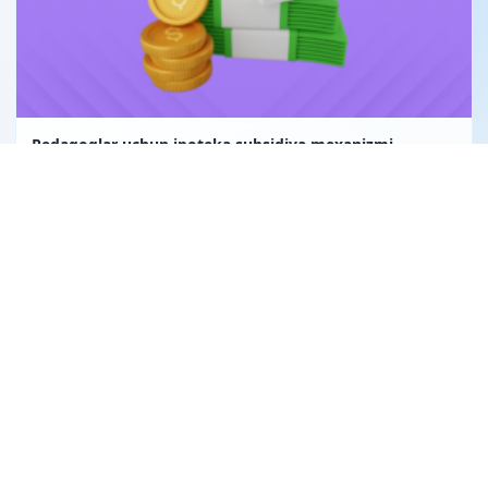
Pedagoglar uchun ipoteka subsidiya mexanizmi
Uglerod birligi fuqarolik huquqining obyekti sifatida