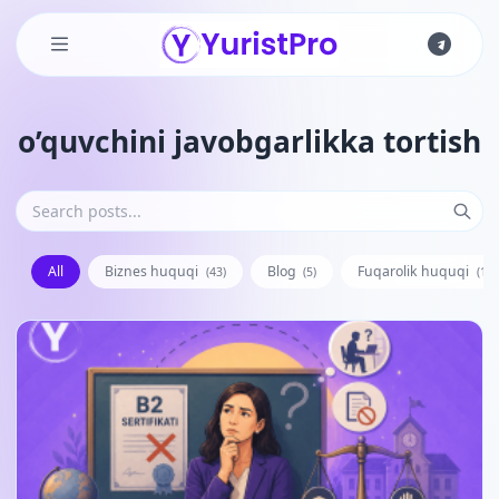
Skip to main content
o’quvchini javobgarlikka tortish
All
Biznes huquqi
Blog
Fuqarolik huquqi
(43)
(5)
(128