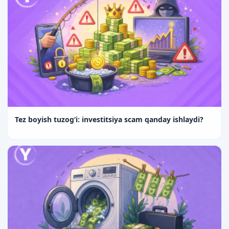
Tez boyish tuzog‘i: investitsiya scam qanday ishlaydi?