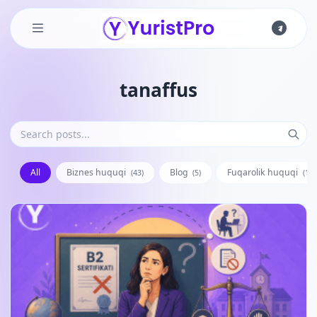
Skip to main content
tanaffus
All
Biznes huquqi
Blog
Fuqarolik huquqi
(43)
(5)
(128