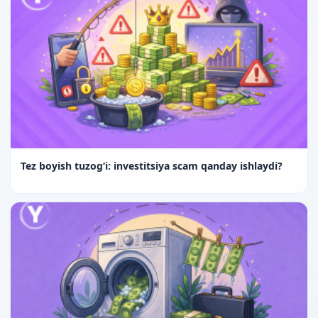
Tez boyish tuzog‘i: investitsiya scam qanday ishlaydi?