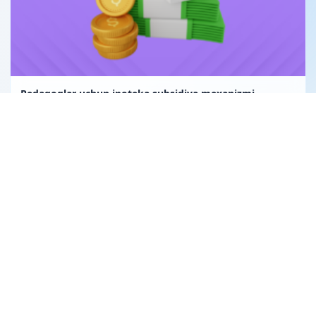
Pedagoglar uchun ipoteka subsidiya mexanizmi
Uglerod birligi fuqarolik huquqining obyekti sifatida