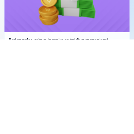
Pedagoglar uchun ipoteka subsidiya mexanizmi
Uglerod birligi fuqarolik huquqining obyekti sifatida