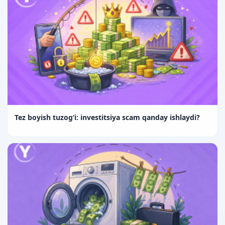
Tez boyish tuzog‘i: investitsiya scam qanday ishlaydi?