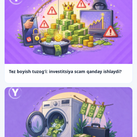
Tez boyish tuzog‘i: investitsiya scam qanday ishlaydi?