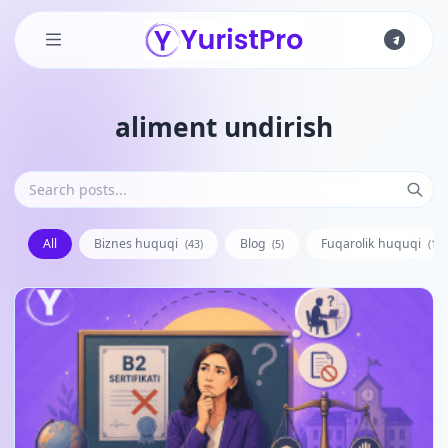
Skip to main content
aliment undirish
All
Biznes huquqi
Blog
Fuqarolik huquqi
(43)
(5)
(128