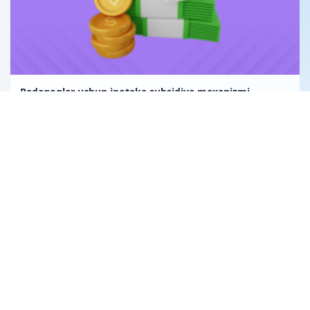
Pedagoglar uchun ipoteka subsidiya mexanizmi
Uglerod birligi fuqarolik huquqining obyekti sifatida