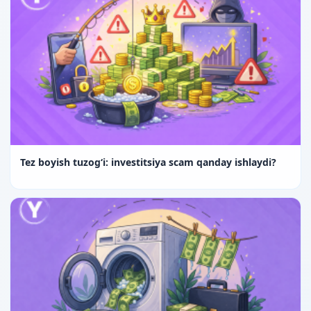
Tez boyish tuzog‘i: investitsiya scam qanday ishlaydi?