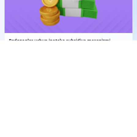
Pedagoglar uchun ipoteka subsidiya mexanizmi
Uglerod birligi fuqarolik huquqining obyekti sifatida