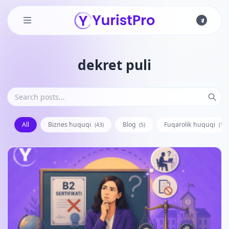
Skip to main content
dekret puli
All
Biznes huquqi
Blog
Fuqarolik huquqi
(43)
(5)
(128