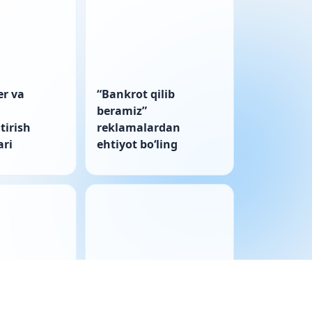
er va
“Bankrot qilib
beramiz”
tirish
reklamalardan
ri
ehtiyot boʻling
ulkida
Korporativ nizo: sud
tivlar
bayonnomani