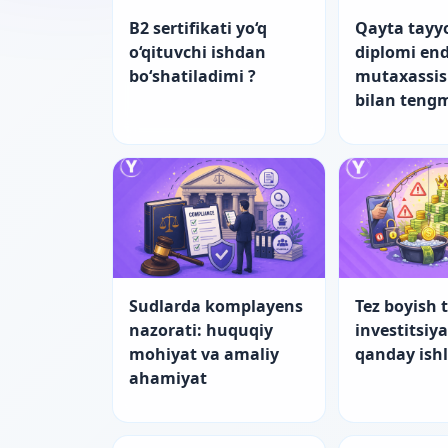
B2 sertifikati yo‘q
Qayta tayy
o‘qituvchi ishdan
diplomi end
bo‘shatiladimi ?
mutaxassis
bilan teng
Sudlarda komplayens
Tez boyish t
nazorati: huquqiy
investitsiy
mohiyat va amaliy
qanday ish
ahamiyat