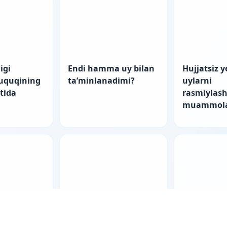
igi
Endi hamma uy bilan
Hujjatsiz y
huquqining
ta’minlanadimi?
uylarni
atida
rasmiylash
muammola
nch yo‘l
“Startap”larning
Er-xotin m
tishning
fuqarolik-huquqiy
raqamli ak