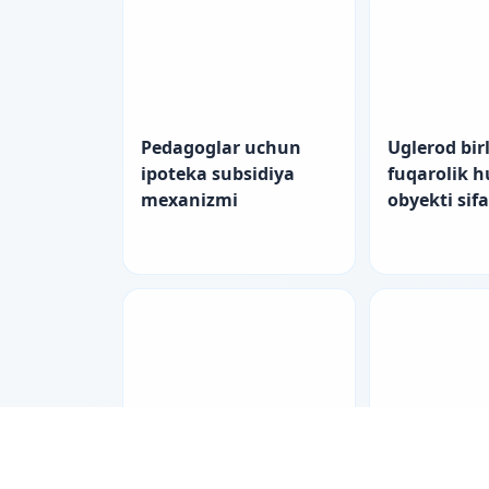
Pedagoglar uchun
Uglerod birl
ipoteka subsidiya
fuqarolik 
mexanizmi
obyekti sif
Pedagoglar uchun
Nizolarni ti
ipotekada yangi
bilan hal e