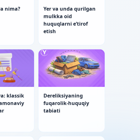
ya nima?
Yer va unda qurilgan
mulkka oid
huquqlarni e’tirof
etish
a: klassik
Dereliksiyaning
zamonaviy
fuqarolik-huquqiy
ar
tabiati