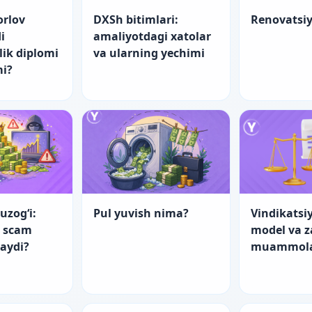
orlov
DXSh bitimlari:
Renovatsi
i
amaliyotdagi xatolar
lik diplomi
va ularning yechimi
mi?
uzog‘i:
Pul yuvish nima?
Vindikatsiy
a scam
model va 
laydi?
muammol