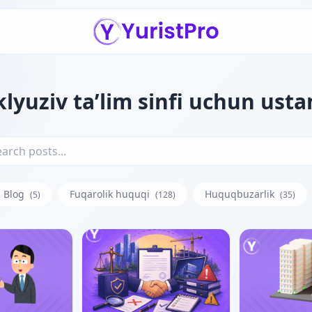
klyuziv ta’lim sinfi uchun ust
Blog
Fuqarolik huquqi
Huquqbuzarlik
(5)
(128)
(35)