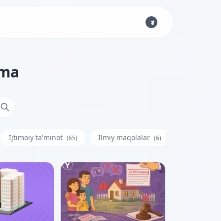
ama
Ijtimoiy ta'minot
Ilmiy maqolalar
Iste'molchi
(65)
(6)