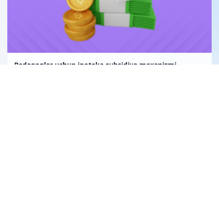
Pedagoglar uchun ipoteka subsidiya mexanizmi
Uglerod birligi fuqarolik huquqining obyekti sifatida