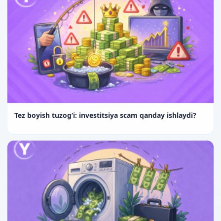
Tez boyish tuzog‘i: investitsiya scam qanday ishlaydi?