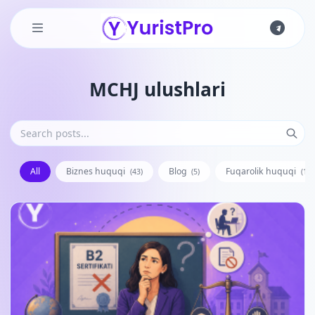
Skip to main content
MCHJ ulushlari
All
Biznes huquqi
Blog
Fuqarolik huquqi
(43)
(5)
(128