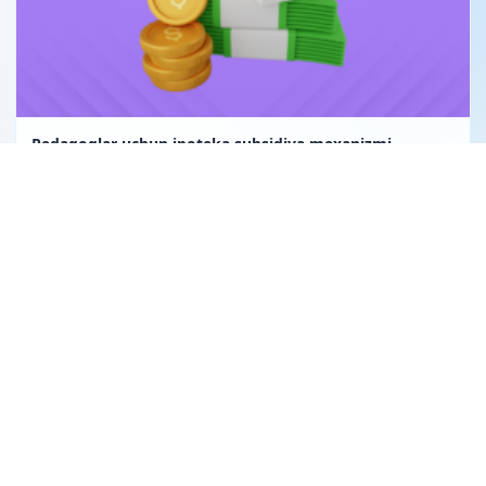
Pedagoglar uchun ipoteka subsidiya mexanizmi
Uglerod birligi fuqarolik huquqining obyekti sifatida