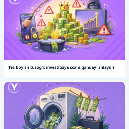
Tez boyish tuzog‘i: investitsiya scam qanday ishlaydi?