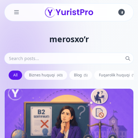
Skip to main content
merosxo’r
All
Biznes huquqi
Blog
Fuqarolik huquqi
(43)
(5)
(128