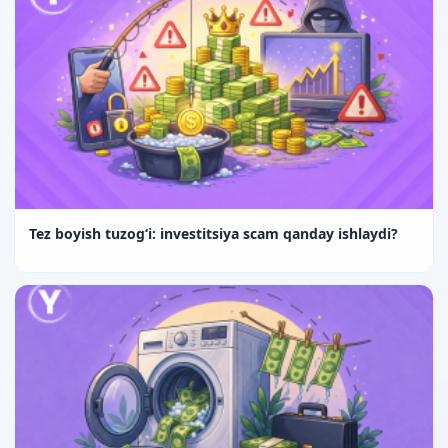
Tez boyish tuzog‘i: investitsiya scam qanday ishlaydi?