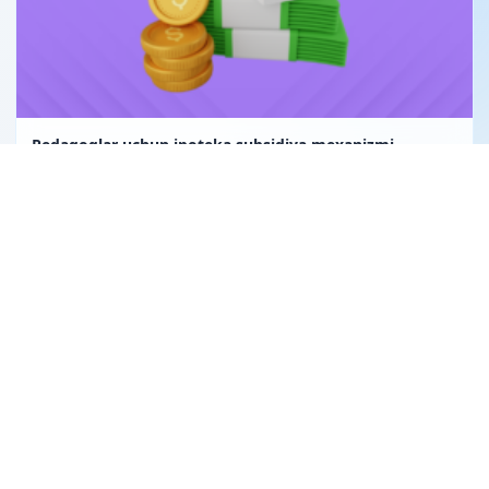
Pedagoglar uchun ipoteka subsidiya mexanizmi
Uglerod birligi fuqarolik huquqining obyekti sifatida