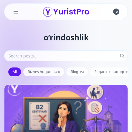
Skip to main content
o’rindoshlik
All
Biznes huquqi
Blog
Fuqarolik huquqi
(43)
(5)
(128