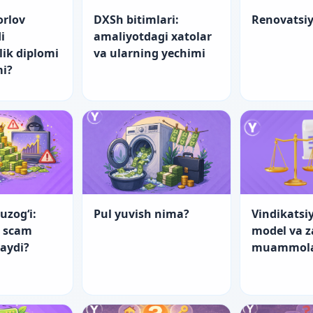
orlov
DXSh bitimlari:
Renovatsi
i
amaliyotdagi xatolar
lik diplomi
va ularning yechimi
mi?
uzog‘i:
Pul yuvish nima?
Vindikatsiy
a scam
model va 
laydi?
muammol