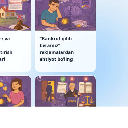
er va
“Bankrot qilib
beramiz”
tirish
reklamalardan
ri
ehtiyot boʻling
ulkida
Korporativ nizo: sud
tivlar
bayonnomani