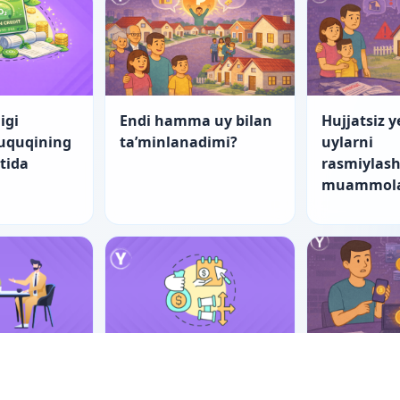
igi
Endi hamma uy bilan
Hujjatsiz y
huquqining
ta’minlanadimi?
uylarni
atida
rasmiylash
muammola
nch yo‘l
“Startap”larning
Er-xotin m
tishning
fuqarolik-huquqiy
raqamli ak