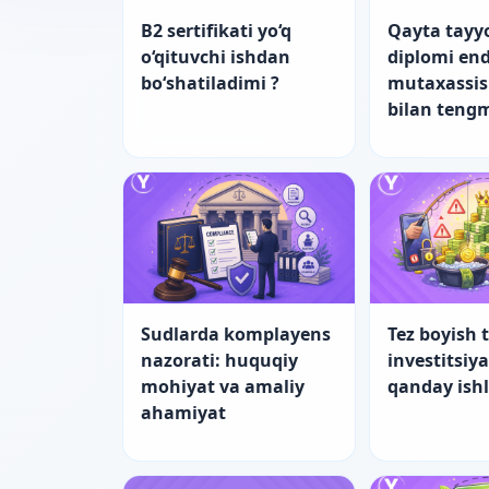
B2 sertifikati yo‘q
Qayta tayy
o‘qituvchi ishdan
diplomi end
bo‘shatiladimi ?
mutaxassis
bilan teng
Sudlarda komplayens
Tez boyish t
nazorati: huquqiy
investitsiy
mohiyat va amaliy
qanday ish
ahamiyat