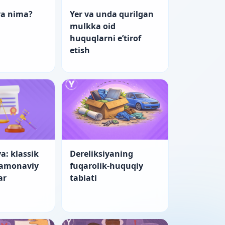
ya nima?
Yer va unda qurilgan
mulkka oid
huquqlarni e’tirof
etish
a: klassik
Dereliksiyaning
zamonaviy
fuqarolik-huquqiy
ar
tabiati