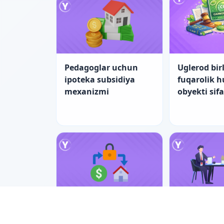
Pedagoglar uchun
Uglerod birl
ipoteka subsidiya
fuqarolik 
mexanizmi
obyekti sif
Pedagoglar uchun
Nizolarni ti
ipotekada yangi
bilan hal e