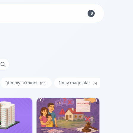
Ijtimoiy ta'minot
Ilmiy maqolalar
Iste'molchi
(65)
(6)