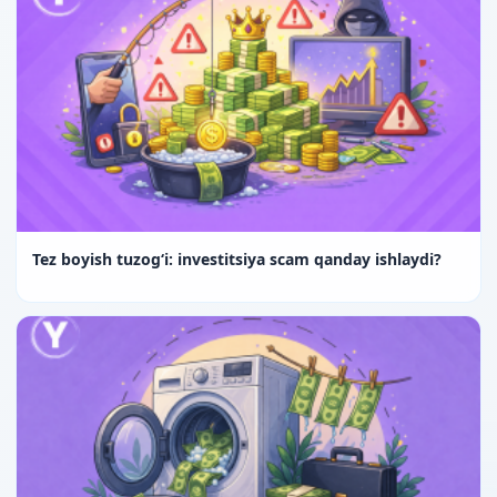
Tez boyish tuzog‘i: investitsiya scam qanday ishlaydi?