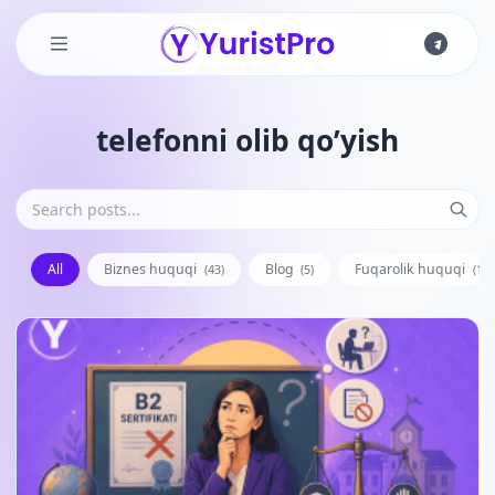
Skip to main content
telefonni olib qo’yish
All
Biznes huquqi
Blog
Fuqarolik huquqi
(43)
(5)
(128