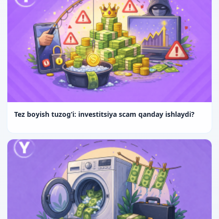
Tez boyish tuzog‘i: investitsiya scam qanday ishlaydi?