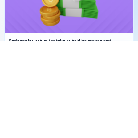
Pedagoglar uchun ipoteka subsidiya mexanizmi
Uglerod birligi fuqarolik huquqining obyekti sifatida