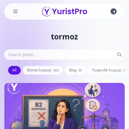
Skip to main content
tormoz
All
Biznes huquqi
Blog
Fuqarolik huquqi
(43)
(5)
(128