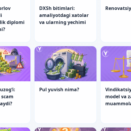
orlov
DXSh bitimlari:
Renovatsi
i
amaliyotdagi xatolar
lik diplomi
va ularning yechimi
mi?
uzog‘i:
Pul yuvish nima?
Vindikatsiy
a scam
model va 
laydi?
muammol