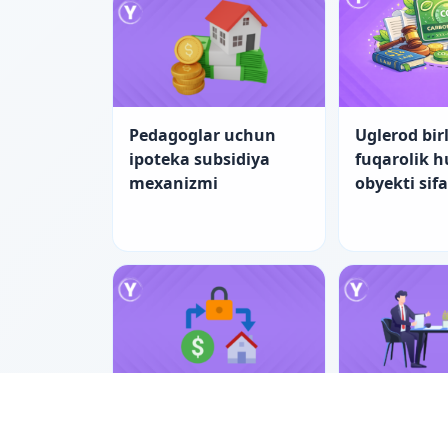
Pedagoglar uchun
Uglerod birl
ipoteka subsidiya
fuqarolik 
mexanizmi
obyekti sif
Pedagoglar uchun
Nizolarni ti
ipotekada yangi
bilan hal e