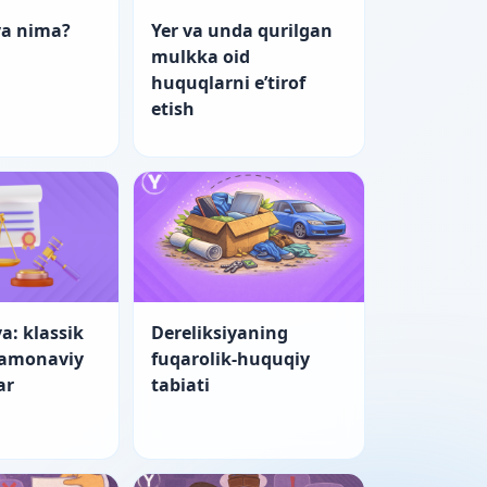
ya nima?
Yer va unda qurilgan
mulkka oid
huquqlarni e’tirof
etish
a: klassik
Dereliksiyaning
zamonaviy
fuqarolik-huquqiy
ar
tabiati