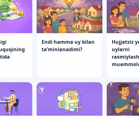
igi
Endi hamma uy bilan
Hujjatsiz y
huquqining
ta’minlanadimi?
uylarni
atida
rasmiylash
muammola
nch yo‘l
“Startap”larning
Er-xotin m
tishning
fuqarolik-huquqiy
raqamli ak