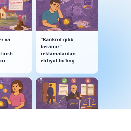
er va
“Bankrot qilib
beramiz”
tirish
reklamalardan
ri
ehtiyot boʻling
ulkida
Korporativ nizo: sud
tivlar
bayonnomani