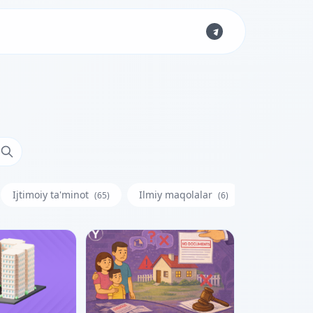
Ijtimoiy ta'minot
Ilmiy maqolalar
Iste'molchi
(65)
(6)