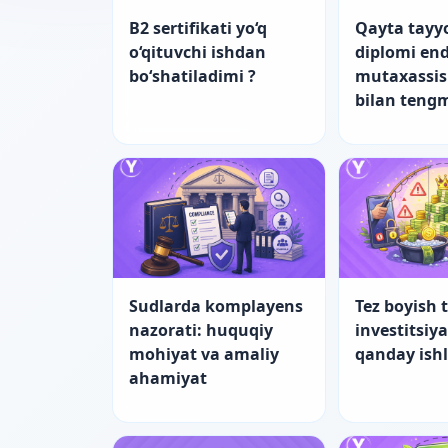
B2 sertifikati yo‘q
Qayta tayy
o‘qituvchi ishdan
diplomi end
bo‘shatiladimi ?
mutaxassis
bilan teng
Sudlarda komplayens
Tez boyish t
nazorati: huquqiy
investitsiy
mohiyat va amaliy
qanday ish
ahamiyat