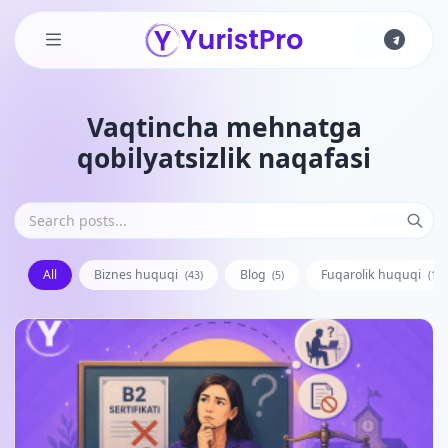
Skip to main content
Vaqtincha mehnatga
qobilyatsizlik naqafasi
All
Biznes huquqi
Blog
Fuqarolik huquqi
(43)
(5)
(128