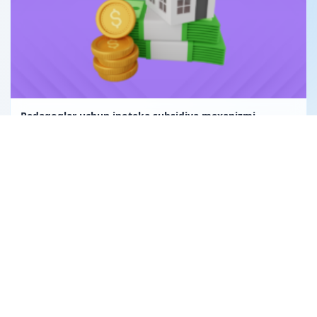
Pedagoglar uchun ipoteka subsidiya mexanizmi