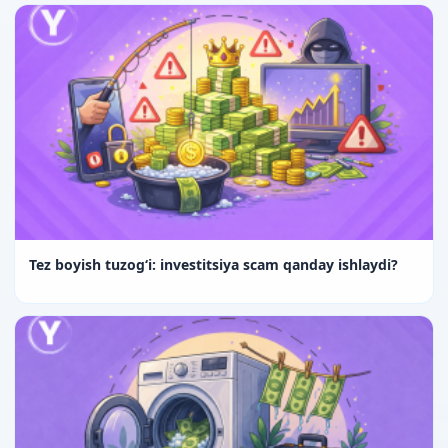
Tez boyish tuzog‘i: investitsiya scam qanday ishlaydi?