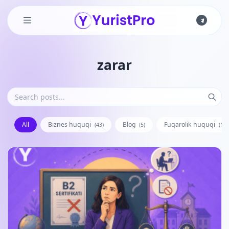
Skip to main content
zarar
All
Biznes huquqi
Blog
Fuqarolik huquqi
(43)
(5)
(128