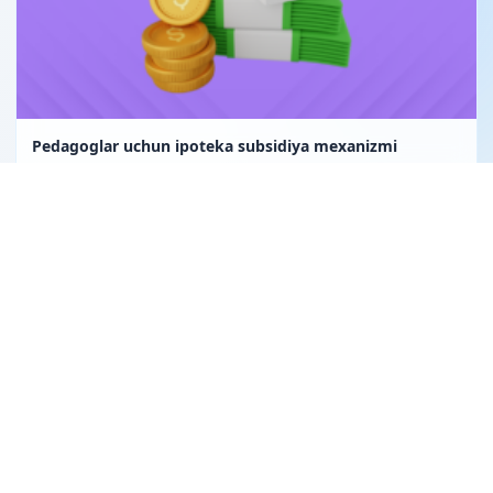
Pedagoglar uchun ipoteka subsidiya mexanizmi
Uglerod birligi fuqarolik huquqining obyekti sifatida