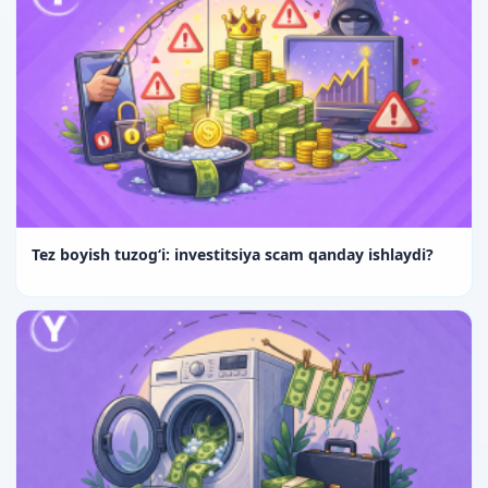
Tez boyish tuzog‘i: investitsiya scam qanday ishlaydi?