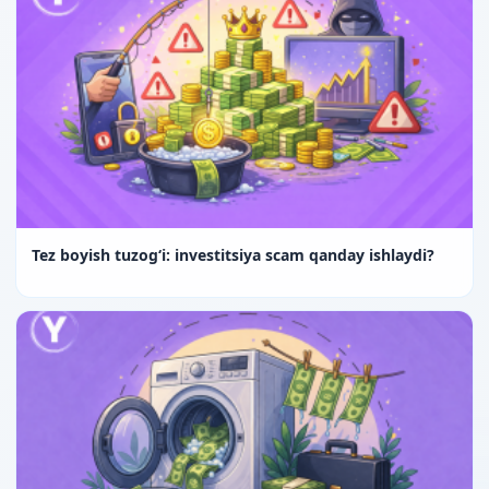
Tez boyish tuzog‘i: investitsiya scam qanday ishlaydi?