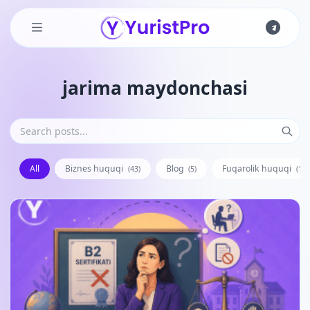
Skip to main content
jarima maydonchasi
All
Biznes huquqi
Blog
Fuqarolik huquqi
(43)
(5)
(128