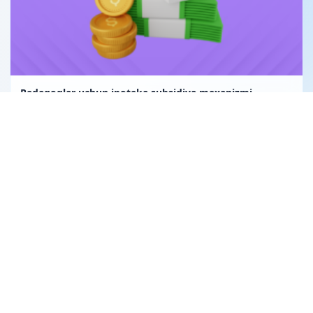
Pedagoglar uchun ipoteka subsidiya mexanizmi
Uglerod birligi fuqarolik huquqining obyekti sifatida