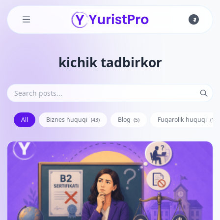
Skip to main content
kichik tadbirkor
All
Biznes huquqi
Blog
Fuqarolik huquqi
(43)
(5)
(128