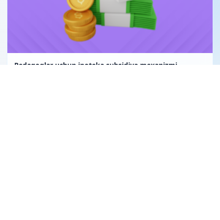
Pedagoglar uchun ipoteka subsidiya mexanizmi
Uglerod birligi fuqarolik huquqining obyekti sifatida