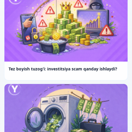
Tez boyish tuzog‘i: investitsiya scam qanday ishlaydi?