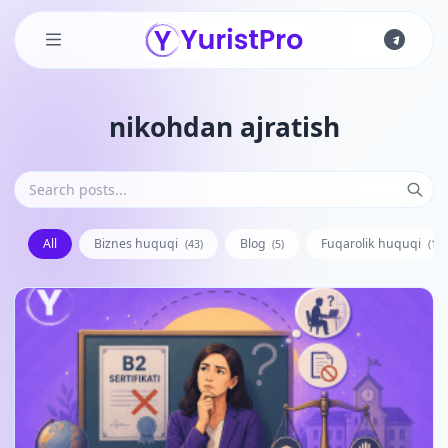
Skip to main content
nikohdan ajratish
All
Biznes huquqi
Blog
Fuqarolik huquqi
(43)
(5)
(128