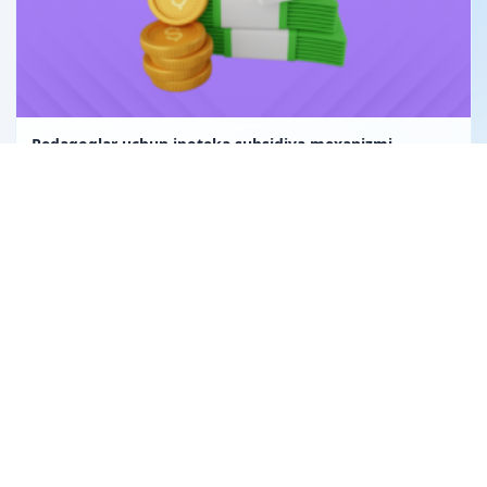
Pedagoglar uchun ipoteka subsidiya mexanizmi
Uglerod birligi fuqarolik huquqining obyekti sifatida