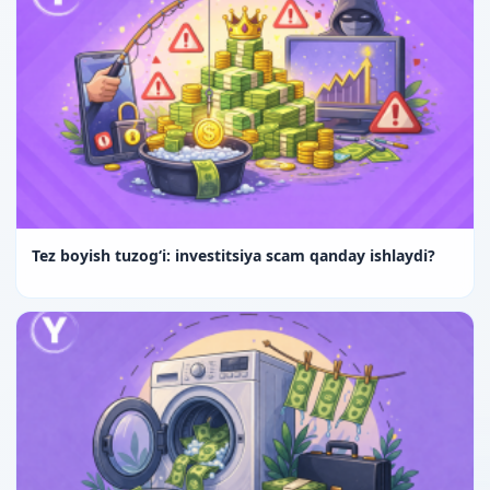
Tez boyish tuzog‘i: investitsiya scam qanday ishlaydi?