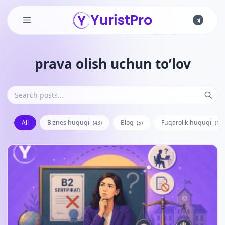
Skip to main content
prava olish uchun to’lov
All
Biznes huquqi
Blog
Fuqarolik huquqi
(43)
(5)
(128