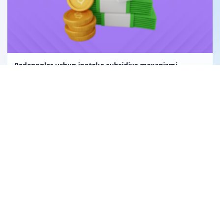
Pedagoglar uchun ipoteka subsidiya mexanizmi
Uglerod birligi fuqarolik huquqining obyekti sifatida