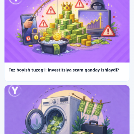
Tez boyish tuzog‘i: investitsiya scam qanday ishlaydi?