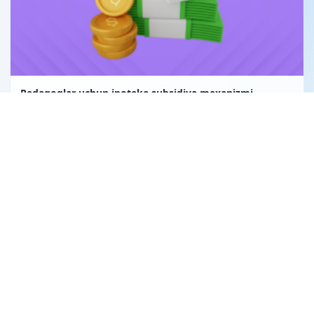
Pedagoglar uchun ipoteka subsidiya mexanizmi
Uglerod birligi fuqarolik huquqining obyekti sifatida