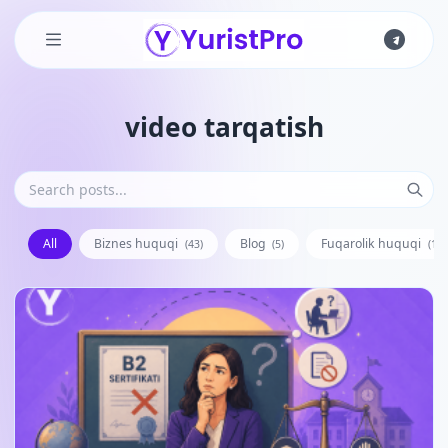
Skip to main content
video tarqatish
All
Biznes huquqi
Blog
Fuqarolik huquqi
(43)
(5)
(128