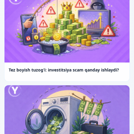
Tez boyish tuzog‘i: investitsiya scam qanday ishlaydi?